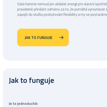
Vaše baterie nemusí jen ukládat energii pro vlastní spotř
pravidelně přinášet odměnu za to, že pomáhá vyrovnávat el
zapojit do služby poskytování flexibility a my se postarám
JAK TO FUNGUJE
Jak to funguje
Je to jednoduché: