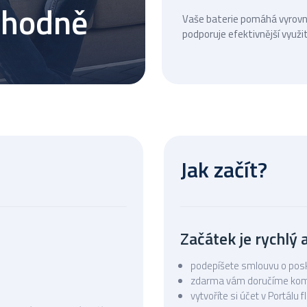
výhodně
Vaše baterie pomáhá vyrovn
podporuje efektivnější využit
Jak začít?
Začátek je rychlý 
podepíšete smlouvu o posky
zdarma vám doručíme komun
vytvoříte si účet v Portálu f