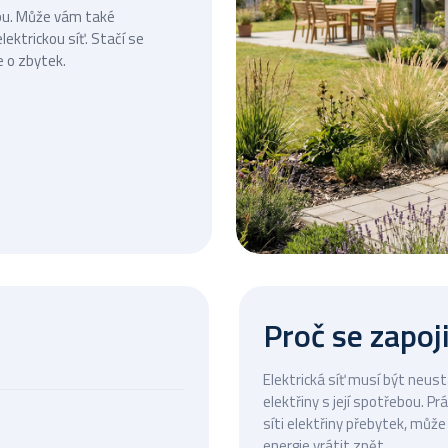
ebu. Může vám také
ektrickou síť. Stačí se
e o zbytek.
Proč se zapoj
Elektrická síť musí být neus
elektřiny s její spotřebou. P
síti elektřiny přebytek, můž
energie vrátit zpět.