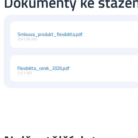
Dokumenty ke stažen
Smlouva_produkt_flexibilita.pdf
(491.89 KB)
Flexibilita_cenik_2026.pdf
(251 KB)