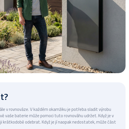
it?
tále v rovnováze. V každém okamžiku je potřeba sladit výrobu
rávě vaše baterie může pomoci tuto rovnováhu udržet. Když je v
e ji krátkodobě odebrat. Když je jí naopak nedostatek, může část