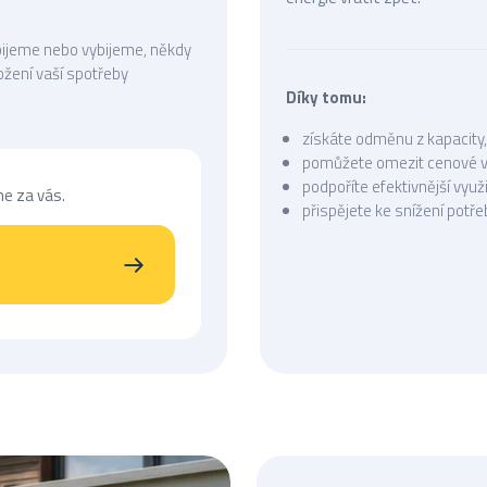
bijeme nebo vybijeme, někdy
ožení vaší spotřeby
Díky tomu:
získáte odměnu z kapacity
pomůžete omezit cenové vý
podpoříte efektivnější využ
me za vás.
přispějete ke snížení potře