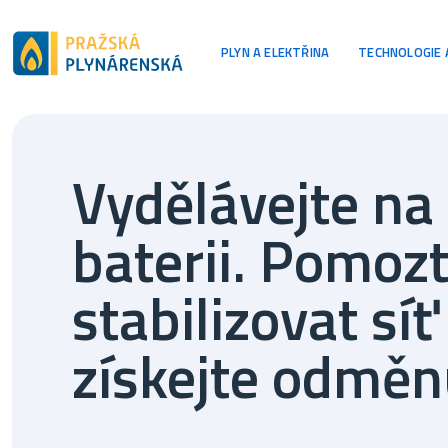
Hlavní navi
PLYN A ELEKTŘINA
TECHNOLOGIE 
Vydělávejte na
baterii. Pomoz
stabilizovat síť
získejte odměn