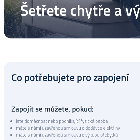
Šetřete chytře a 
Co potřebujete pro zapojení
Zapojit se můžete, pokud:
jste domácnost nebo podnikající fyzická osoba
máte s námi uzavřenou smlouvu o dodávce elektřiny
máte s námi uzavřenou smlouvu o výkupu přebytků