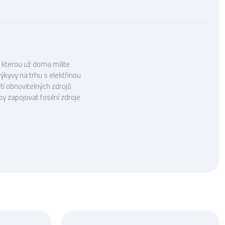
, kterou už doma máte
kyvy na trhu s elektřinou
ití obnovitelných zdrojů
by zapojovat fosilní zdroje