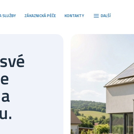
gace
A SLUŽBY
ZÁKAZNICKÁ PÉČE
KONTAKTY
DALŠÍ
 své
te
 a
u.