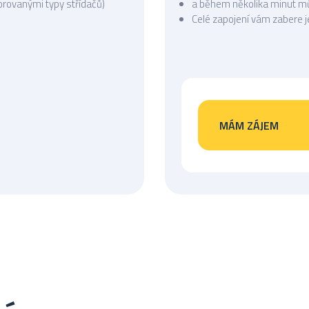
rovanými typy střídačů)
a během několika minut můž
Celé zapojení vám zabere j
MÁM ZÁJEM