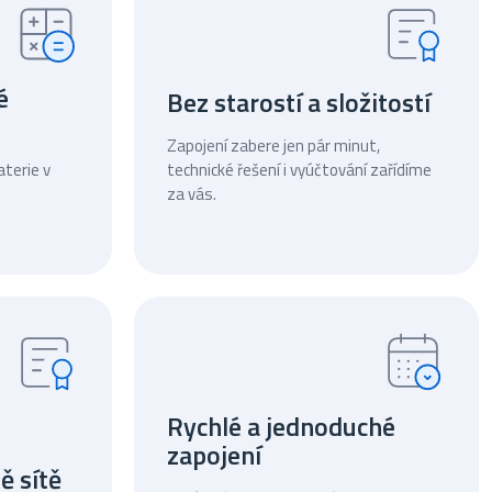
é
Bez starostí a složitostí
Zapojení zabere jen pár minut,
terie v
technické řešení i vyúčtování zařídíme
za vás.
Rychlé a jednoduché
zapojení
ě sítě