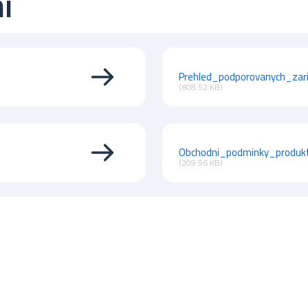
í
Prehled_podporovanych_zar
(608.52 KB)
Obchodni_podminky_produktu
(209.96 KB)