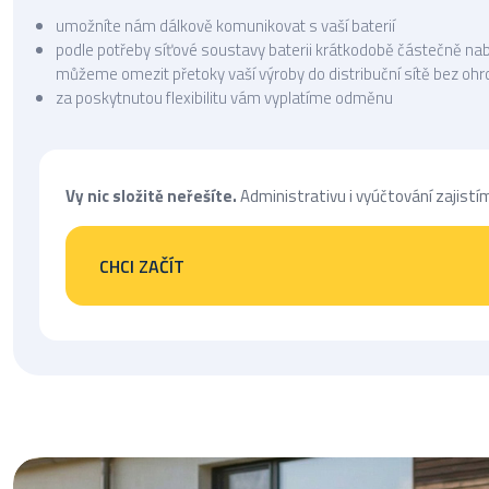
umožníte nám dálkově komunikovat s vaší baterií
podle potřeby síťové soustavy baterii krátkodobě částečně na
můžeme omezit přetoky vaší výroby do distribuční sítě bez ohr
za poskytnutou flexibilitu vám vyplatíme odměnu
Vy nic složitě neřešíte.
Administrativu i vyúčtování zajistí
CHCI ZAČÍT