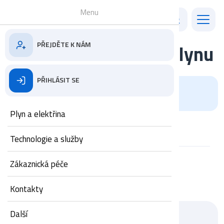
Menu
PŘEJDĚTE K NÁM
Průvodce zálohami plynu
PŘIHLÁSIT SE
1
ZÁKLADNÍ ÚDAJE
Plyn a elektřina
2
SPOTŘEBA A PLATBY
Technologie a služby
3
Zákaznická péče
VYHODNOCENÍ
Kontakty
Další
Odběrné místo