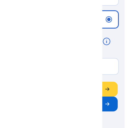
NE, NEJSEM KLIENTEM
Zadejte PSČ odběrného místa
*
Podle PSČ zjistíme vaše distribuční území.
POKRAČOVAT
ZAVOLEJTE MI
ZPĚT NA VÝBĚR PRODUKTU