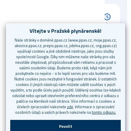
Zavolejte nám
+420 267 175 333
Po–Pá 8–18 hod.
Napište nám
callcentrum@ppas.cz
24/7. Nezapomeňte uvést svou
zákaznickou identifikaci.