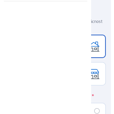
Odběrným místem je?
*
Vyberte, zdali nastavujete zálohy pro domácnost
nebo firmu.
DOMÁCNOST
Byt nebo dům
FIRMA
Podnikání nebo provozovna
Jste naším stávajícím klientem?
*
ANO, JSEM KLIENTEM