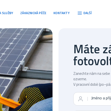
gace
A SLUŽBY
ZÁKAZNICKÁ PÉČE
KONTAKTY
DALŠÍ
Máte zá
fotovol
Zanechte nám na sebe e
ozveme.
V pracovní době (po–pá
Jméno a pří