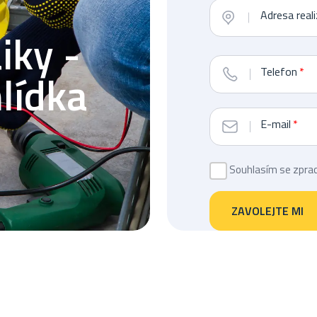
Adresa real
iky -
Telefon
lídka
E-mail
bottom
Souhlasím se zpra