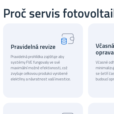
Proč servis fotovolta
Včasná
Pravidelná revize
oprava
Pravidelná prohlídka zajišťuje aby
systémy FVE fungovaly ve své
Včasné odha
maximální možné efektivnosti, což
minimalizuj
zvyšuje celkovou produkci vyrobené
se šetří ča
elektřiny a návratnost vaší investice.
budoucí opr