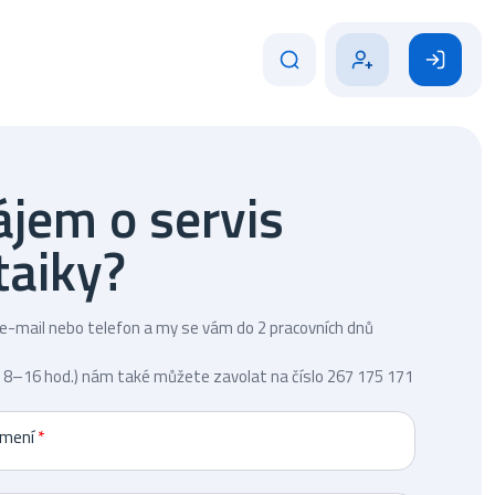
jem o servis
taiky?
-mail nebo telefon a my se vám do 2 pracovních dnů
: 8–16 hod.) nám také můžete zavolat na číslo 267 175 171
jmení