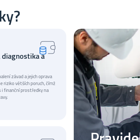
iky?
 diagnostika a
lení závad a jejich oprava
e riziko větších poruch, čímž
s i finanční prostředky na
avy.
Pravide