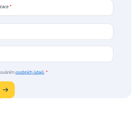
izace
cováním
osobních údajů
.