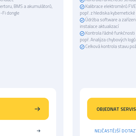
vertoru, BMS a akumulátorů,
Kalibrace elektroměrů FVE 
i-Fi dongle
popř. z hlediska kybernetické
Údržba software a zařízen
instalace aktualizací
Kontrola řádné funkčnost
popř. Analýza chybových logů
Celková kontrola stavu po
OBJEDNAT SERVIS
NEJČASTĚJŠÍ DOTAZ