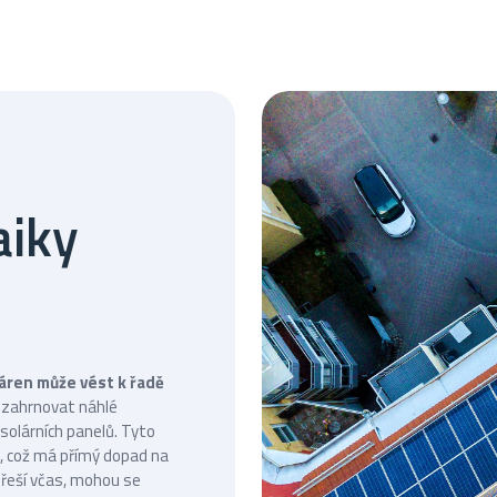
aiky
áren může vést k řadě
u zahrnovat náhlé
solárních panelů. Tyto
, což má přímý dopad na
eřeší včas, mohou se