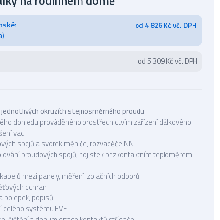
taiky na rodinném domě
nské:
od 4 826 Kč vč. DPH
a)
od 5 309 Kč vč. DPH
 jednotlivých okruzích stejnosměrného proudu
vého dohledu prováděného prostřednictvím zařízení dálkového
šení vad
ových spojů a svorek měniče, rozvaděče NN
lování proudových spojů, pojistek bezkontaktním teploměrem
i kabelů mezi panely, měření izolačních odporů
ěťových ochran
a polepek, popisů
ní celého systému FVE
če, čištění a dehumiditace kontaktů střídače