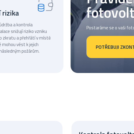
fotovolt
 rizika
údržba a kontrola
Postaráme se o vaši fot
alace snižují riziko vzniku
o zkratu a přehřátí v místě
é mohou vést k jejich
POTŘEBUJI ZKON
 následným požárům.