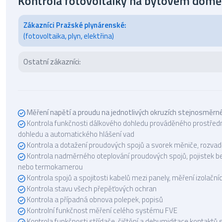
Kontrola fotovoltaiky na bytovém domě
Zákazníci Pražské plynárenské:
(fotovoltaika, plyn, elektřina)
Ostatní zákazníci:
Měření napětí a proudu na jednotlivých okruzích stejnosměr
Kontrola funkčnosti dálkového dohledu prováděného prostředn
dohledu a automatického hlášení vad
Kontrola a dotažení proudových spojů a svorek měniče, rozva
Kontrola nadměrného oteplování proudových spojů, pojistek 
nebo termokamerou
Kontrola spojů a spojitosti kabelů mezi panely, měření izolačn
Kontrola stavu všech přepěťových ochran
Kontrola a případná obnova polepek, popisů
Kontrolní funkčnost měření celého systému FVE
Kontrola funkčnosti střídače, čištění a dehumiditace kontaktů 