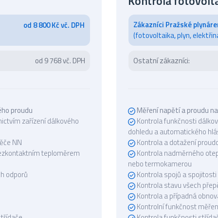
Kontrola fotovol
Zákazníci Pražské plynáre
od 8 800 Kč vč. DPH
(fotovoltaika, plyn, elektřin
od 9 768 vč. DPH
Ostatní zákazníci:
ného proudu
Měření napětí a proudu na
ictvím zařízení dálkového
Kontrola funkčnosti dálko
dohledu a automatického hlá
děče NN
Kontrola a dotažení proud
bezkontaktním teploměrem
Kontrola nadměrného otep
nebo termokamerou
ích odporů
Kontrola spojů a spojitost
Kontrola stavu všech přep
Kontrola a případná obnov
Kontrolní funkčnost měře
střídače
Kontrola funkčnosti střída