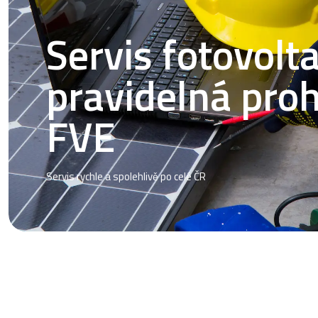
Servis fotovolta
pravidelná proh
FVE
Servis rychle a spolehlivě po celé ČR