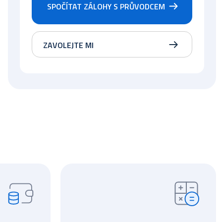
SPOČÍTAT ZÁLOHY S PRŮVODCEM
ZAVOLEJTE MI