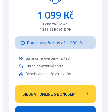
1 099 Kč
Cena za 1 MWh
(1 329,79 Kč vč. DPH)
Bonus za přechod až 1 000 Kč
Garance férové ceny na 1 rok
Online zákaznický portál
Benefity pro naše zákazníky
SJEDNAT ONLINE S BONUSEM