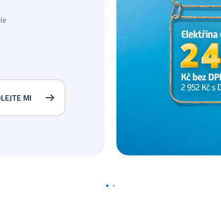
le
LEJTE MI