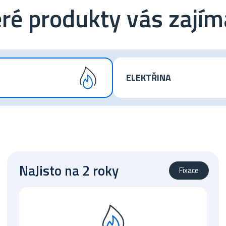
ré produkty vás zajím
ELEKTŘINA
NaJisto na 2 roky
Fixace