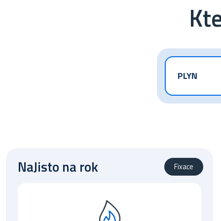
Kte
PLYN
NaJisto na rok
Fixace