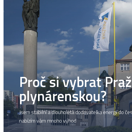
Proč si vybrat Pra
plynárenskou?
Jsem stabilní a dlouholetá dodavatelka energií do č
nabízím vám mnoho výhod