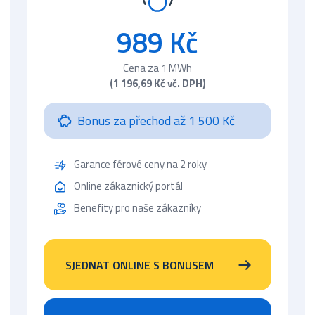
989 Kč
Cena za 1 MWh
(1 196,69 Kč vč. DPH)
Bonus za přechod až 1 500 Kč
Garance férové ceny na 2 roky
Online zákaznický portál
Benefity pro naše zákazníky
SJEDNAT ONLINE S BONUSEM