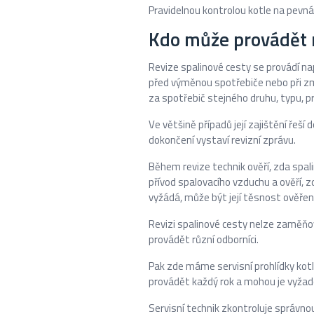
Pravidelnou kontrolou kotle na pevná
Kdo může provádět r
Revize spalinové cesty se provádí n
před výměnou spotřebiče nebo při z
za spotřebič stejného druhu, typu, pr
Ve většině případů její zajištění řeší
dokončení vystaví revizní zprávu.
Během revize technik ověří, zda spal
přívod spalovacího vzduchu a ověří, 
vyžádá, může být její těsnost ověře
Revizi spalinové cesty nelze zaměňov
provádět různí odborníci.
Pak zde máme servisní prohlídky kotl
provádět každý rok a mohou je vyžado
Servisní technik zkontroluje správnou