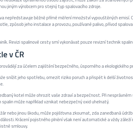
ou jiným výrobcem pro stejný typ spalovacího zdroje.
liva nepředstavuje běžně přímé měření množství vypouštěných emisí.
tle, způsob jeho instalace a provozu, používané palivo, přívod spalovac
iník. Revizi spalinové cesty smí vykonávat pouze revizní technik spalin
le v ČR
e provádějí za účelem zajištění bezpečného, úsporného a ekologického 
že snížit jeho spotřebu, omezit riziko poruch a přispět k delší životno
e.
nedbaný kotel může ohrozit vaše zdraví a bezpečnost. Při nesprávném
spalin může například vznikat nebezpečný oxid uhelnatý.
ožár nebo jinou škodu, může pojišťovna zkoumat, zda zanedbaná údrž
 události. Krácení pojistného plnění však není automatické a vždy zálež
jistné smlouvy.