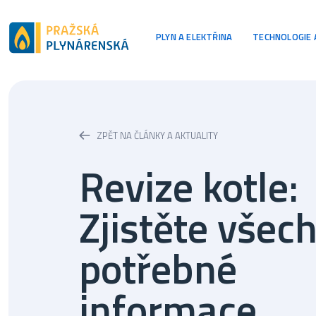
Hlavní navi
PLYN A ELEKTŘINA
TECHNOLOGIE 
ZPĚT NA ČLÁNKY A AKTUALITY
Revize kotle:
Zjistěte všec
potřebné
informace