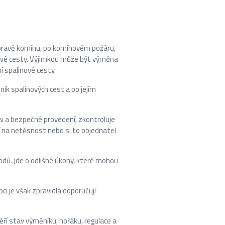
úpravě komínu, po komínovém požáru,
ové cesty. Výjimkou může být výměna
í spalinové cesty.
nik spalinových cest a po jejím
av a bezpečné provedení, zkontroluje
í na netěsnost nebo si to objednatel
odů. Jde o odlišné úkony, které mohou
i je však zpravidla doporučují
věří stav výměníku, hořáku, regulace a