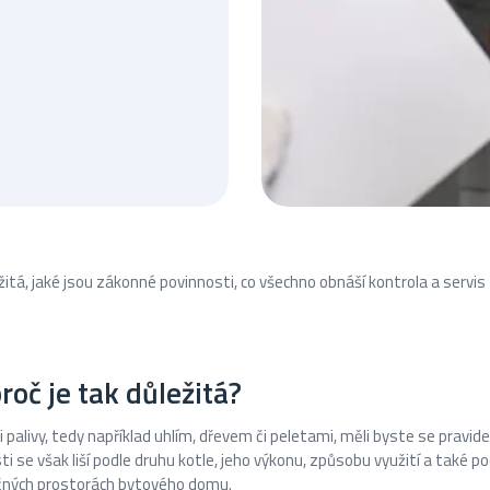
ežitá, jaké jsou zákonné povinnosti, co všechno obnáší kontrola a servis
proč je tak důležitá?
alivy, tedy například uhlím, dřevem či peletami, měli byste se pravid
 se však liší podle druhu kotle, jeho výkonu, způsobu využití a také pod
čných prostorách bytového domu.