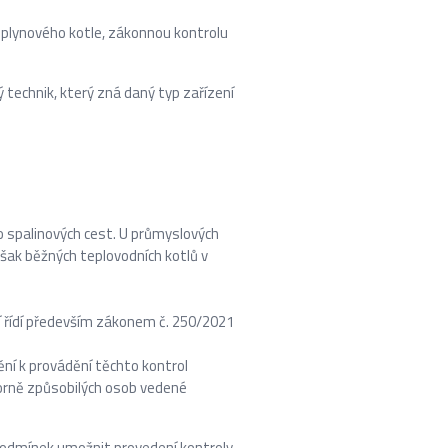
u plynového kotle, zákonnou kontrolu
ý technik, který zná daný typ zařízení
o spalinových cest. U průmyslových
však běžných teplovodních kotlů v
ní řídí především zákonem č. 250/2021
ění k provádění těchto kontrol
orně způsobilých osob vedené
podmínek umožnit provedení kontroly