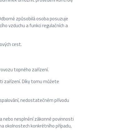
 Odborně způsobilá osoba posuzuje
ího vzduchu a funkci regulačních a
ových cest.
provozu topného zařízení.
sti zařízení. Díky tomu můžete
 spalování, nedostatečném přívodu
ba nebo nesplnění zákonné povinnosti
í na okolnostech konkrétního případu,