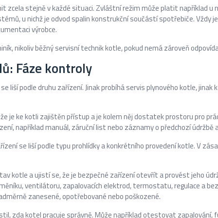
t zcela stejně v každé situaci. Zvláštní režim může platit například 
témů, u nichž je odvod spalin konstrukční součástí spotřebiče. Vždy je
kumentaci výrobce.
ník, nikoliv běžný servisní technik kotle, pokud nemá zároveň odpovídaj
lů: Fáze kontroly
 liší podle druhu zařízení. Jinak probíhá servis plynového kotle, jinak k
e je ke kotli zajištěn přístup a je kolem něj dostatek prostoru pro prác
zení, například manuál, záruční list nebo záznamy o předchozí údržbě a
zení se liší podle typu prohlídky a konkrétního provedení kotle. V zása
stav kotle a ujistí se, že je bezpečné zařízení otevřít a provést jeho 
měníku, ventilátoru, zapalovacích elektrod, termostatu, regulace a b
i nadměrně zanesené, opotřebované nebo poškozené.
stil, zda kotel pracuje správně. Může například otestovat zapalování,