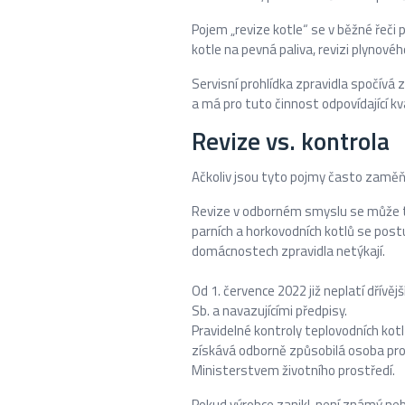
Pojem „revize kotle“ se v běžné řeči 
kotle na pevná paliva, revizi plynovéh
Servisní prohlídka zpravidla spočívá z
a má pro tuto činnost odpovídající kval
Revize vs. kontrola
Ačkoliv jsou tyto pojmy často zaměňo
Revize v odborném smyslu se může tý
parních a horkovodních kotlů se post
domácnostech zpravidla netýkají.
Od 1. července 2022 již neplatí dřívě
Sb. a navazujícími předpisy.
Pravidelné kontroly teplovodních kot
získává odborně způsobilá osoba pro
Ministerstvem životního prostředí.
Pokud výrobce zanikl, není známý n