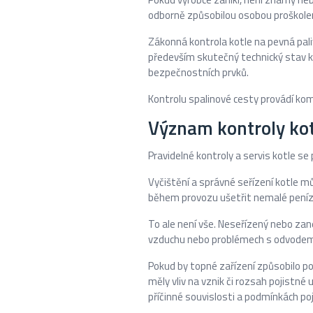
odborně způsobilou osobou proškolen
Zákonná kontrola kotle na pevná pa
především skutečný technický stav ko
bezpečnostních prvků.
Kontrolu spalinové cesty provádí kom
Význam kontroly kot
Pravidelné kontroly a servis kotle s
Vyčištění a správné seřízení kotle mů
během provozu ušetřit nemalé peníz
To ale není vše. Neseřízený nebo za
vzduchu nebo problémech s odvodem 
Pokud by topné zařízení způsobilo p
měly vliv na vznik či rozsah pojistné
příčinné souvislosti a podmínkách po