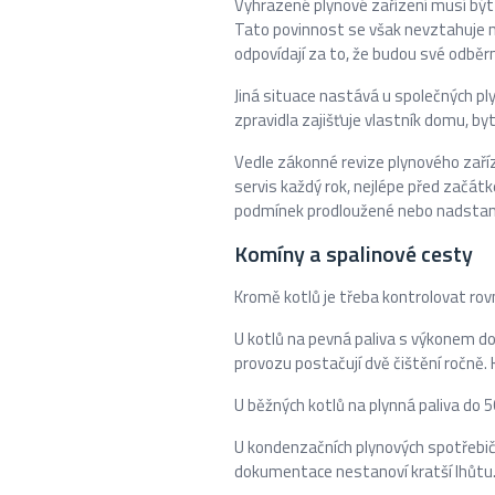
Vyhrazené plynové zařízení musí být 
Tato povinnost se však nevztahuje na 
odpovídají za to, že budou své odbě
Jiná situace nastává u společných ply
zpravidla zajišťuje vlastník domu, b
Vedle zákonné revize plynového zaříze
servis každý rok, nejlépe před začát
podmínek prodloužené nebo nadstand
Komíny a spalinové cesty
Kromě kotlů je třeba kontrolovat rov
U kotlů na pevná paliva s výkonem do
provozu postačují dvě čištění ročně
U běžných kotlů na plynná paliva do 5
U kondenzačních plynových spotřebičů
dokumentace nestanoví kratší lhůtu