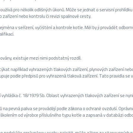
používá pro několik odlišných úkonů. Může se jednat o servisní prohlídk
o zařízení nebo kontrolu či revizi spalinové cesty.
ejména v seřízení, vyčištění a kontrole kotle. Měl by ji provádět odborn
ifikaci.
vány, existuje mezi nimi podstatný rozdíl.
kat například vyhrazených tlakových zařízení, plynových zařízení neb
upuje podle předpisů pro vyhrazená tlaková zařízení. Tato pravidla se 
jší vyhláška č. 18/1979 Sb. Oblast vyhrazených tlakových zařízení se ny
lů na pevná paliva se provádějí podle zákona o ochraně ovzduší. Oprávn
školením od výrobce příslušného typu kotle a zapsaná v databázi odb
ebo nedokáže oprávněnou osobu zajistit, může zákon za stanovených 