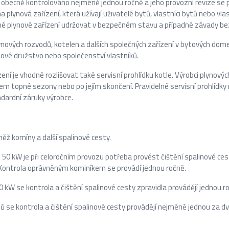
obecně kontrolováno nejméně jednou ročně a jeho provozní revize se p
plynová zařízení, která užívají uživatelé bytů, vlastníci bytů nebo vla
rné plynové zařízení udržovat v bezpečném stavu a případné závady b
nových rozvodů, kotelen a dalších společných zařízení v bytových domech
ytové družstvo nebo společenství vlastníků.
ní je vhodné rozlišovat také servisní prohlídku kotle. Výrobci plynovýc
kem topné sezony nebo po jejím skončení. Pravidelné servisní prohlídk
ardní záruky výrobce.
něž komíny a další spalinové cesty.
 50 kW je při celoročním provozu potřeba provést čištění spalinové ces
. Kontrola oprávněným kominíkem se provádí jednou ročně.
0 kW se kontrola a čištění spalinové cesty zpravidla provádějí jednou r
 se kontrola a čištění spalinové cesty provádějí nejméně jednou za dv
.