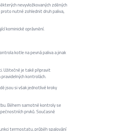
u některých nevyvložkovaných zděných
 proto nutné zohlednit druh paliva,
ící kominické oprávnění.
ontrola kotle na pevná paliva a jinak
i. Užitečné je také připravit
 pravidelných kontrolách.
dě jsou si však jednotlivé kroky
údržbu. Během samotné kontroly se
ezpečnostních prvků. Současně
 funkci termostatu, průběh spalování