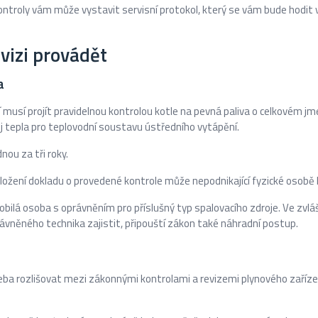
ontroly vám může vystavit servisní protokol, který se vám bude hodit 
evizi provádět
a
 musí projít pravidelnou kontrolou kotle na pevná paliva o celkovém 
oj tepla pro teplovodní soustavu ústředního vytápění.
nou za tři roky.
ožení dokladu o provedené kontrole může nepodnikající fyzické osobě 
ilá osoba s oprávněním pro příslušný typ spalovacího zdroje. Ve zvláš
ávněného technika zajistit, připouští zákon také náhradní postup.
řeba rozlišovat mezi zákonnými kontrolami a revizemi plynového zaříz