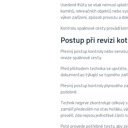
Uvedené lhůty se však nemusí uplatni
komínů, rekreačních objektů nebo sys
výkon zařízení, způsob provozu a do
Kontrolu spalinové cesty provádí komi
Postup při revizi kot
Přesný postup kontroly nebo servisu se
revize spalinové cesty.
Před příchodem technika se ujistěte, ž
dokumentaci týkající se topného zaří
Přesný postup kontroly plynového zaří
podobné.
Technik nejprve zkontroluje celkový 
zaměří především na stav hořáku, vý
prověří, zda nejsou jednotlivé část
Poté provede potřebné testy, aby zji