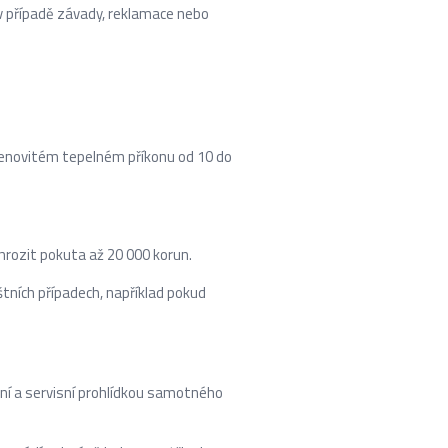
v případě závady, reklamace nebo
jmenovitém tepelném příkonu od 10 do
hrozit pokuta až 20 000 korun.
tních případech, například pokud
ení a servisní prohlídkou samotného