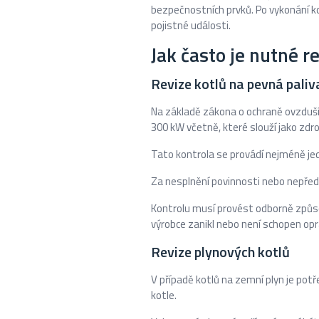
bezpečnostních prvků. Po vykonání k
pojistné události.
Jak často je nutné r
Revize kotlů na pevná paliv
Na základě zákona o ochraně ovzduší
300 kW včetně, které slouží jako zdr
Tato kontrola se provádí nejméně jed
Za nesplnění povinnosti nebo nepředl
Kontrolu musí provést odborně způsob
výrobce zanikl nebo není schopen opr
Revize plynových kotlů
V případě kotlů na zemní plyn je pot
kotle.