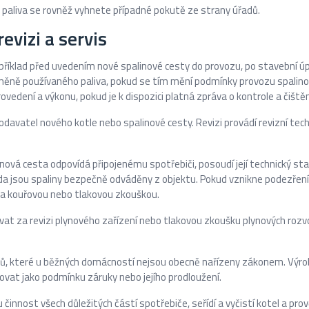
 paliva se rovněž vyhnete případné pokutě ze strany úřadů.
evizi a servis
apříklad před uvedením nové spalinové cesty do provozu, po stavební 
měně používaného paliva, pokud se tím mění podmínky provozu spalin
ovedení a výkonu, pokud je k dispozici platná zpráva o kontrole a čištěn
 dodavatel nového kotle nebo spalinové cesty. Revizi provádí revizní tech
inová cesta odpovídá připojenému spotřebiči, posoudí její technický st
zda jsou spaliny bezpečně odváděny z objektu. Pokud vznikne podezřen
na kouřovou nebo tlakovou zkouškou.
at za revizi plynového zařízení nebo tlakovou zkoušku plynových rozv
ů, které u běžných domácností nejsou obecně nařízeny zákonem. Výrobc
vat jako podmínku záruky nebo jejího prodloužení.
 činnost všech důležitých částí spotřebiče, seřídí a vyčistí kotel a pro