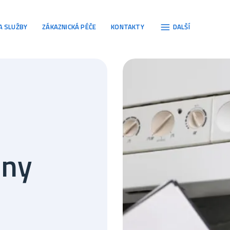
gace
A SLUŽBY
ZÁKAZNICKÁ PÉČE
KONTAKTY
DALŠÍ
hny