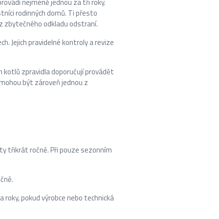
rovádí nejméně jednou za tři roky.
stníci rodinných domů. Ti přesto
ez zbytečného odkladu odstraní.
. Jejich pravidelné kontroly a revize
h kotlů zpravidla doporučují provádět
y mohou být zároveň jednou z
ty třikrát ročně. Při pouze sezonním
očně.
a roky, pokud výrobce nebo technická