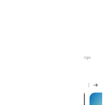
Příloha
Rozhovor v PDF
(603.44 KB)
Články a novinky
Přinášíme vám nejnovější zprávy, tipy pro úsporu energie,
důležité aktualizace a novinky o našich službách.
VŠECHNY ČLÁNKY