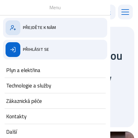
Menu
PŘEJDĚTE K NÁM
ZPĚT NA ČLÁNKY A AKTUALITY
PŘIHLÁSIT SE
Rozhovor s předsedou
představenstva
Plyn a elektřina
Ludvíkem Balekou v
týdeníku EURO
Technologie a služby
Zákaznická péče
29.04.2025
1 minuta
Kontakty
Další