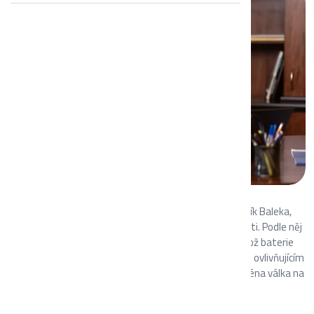
V rozhovoru pro EURO předseda představenstva Ludvík Baleka,
zdůrazňuje klíčovou roli plynu v energetické budoucnosti. Podle něj
je plyn nezbytný pro dlouhodobé ukládání energie, jelikož baterie
mají omezenou kapacitu. Baleka se vyjádřil k faktorům ovlivňujícím
ceny plynu a elektřiny, a jak geopolitické události, zejména válka na
Ukrajině, mohou tyto ceny formovat v budoucnosti.