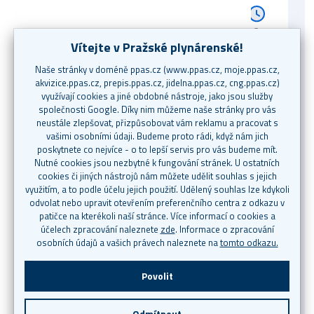
Zavolejte nám
+420 267 175 333
Po–Pá 8–18 hod.
Napište nám
callcentrum@ppas.cz
24/7. Nezapomeňte uvést svou
zákaznickou identifikaci.