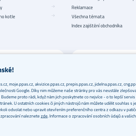
ny
Reklamace
ho kotle
Všechna témata
Index zajištění obchodníka
Napište nám
callcentrum@p
24/7. Nezapomeňte u