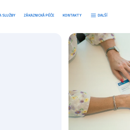
gace
A SLUŽBY
ZÁKAZNICKÁ PÉČE
KONTAKTY
DALŠÍ