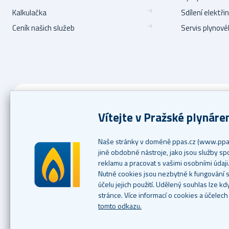
Kalkulačka
Sdílení elektři
Ceník našich služeb
Servis plynové
Zavolejte nám
+420 267 175 333
Po–Pá 8–18 hod.