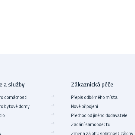
e a služby
Zákaznická péče
pro domácnosti
Přepis odběrného místa
pro bytové domy
Nové připojení
dlo
Přechod od jiného dodavatele
Zadání samoodečtu
y
Změna zálohy, splatnost zálohy